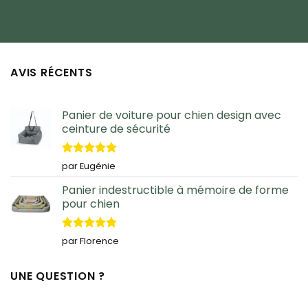
AVIS RÉCENTS
Panier de voiture pour chien design avec
ceinture de sécurité
Note
5
sur
par Eugénie
5
Panier indestructible à mémoire de forme
pour chien
Note
5
sur
par Florence
5
UNE QUESTION ?