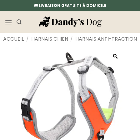
Passer
🚚 LIVRAISON GRATUITE À DOMICILE
au
contenu
ACCUEIL
/
HARNAIS CHIEN
/
HARNAIS ANTI-TRACTION