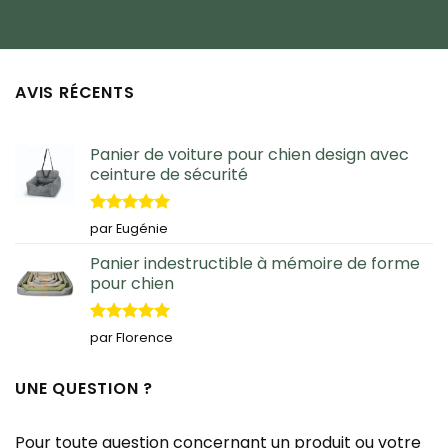
AVIS RÉCENTS
Panier de voiture pour chien design avec
ceinture de sécurité
Note
5
sur
par Eugénie
5
Panier indestructible à mémoire de forme
pour chien
Note
5
sur
par Florence
5
UNE QUESTION ?
Pour toute question concernant un produit ou votre