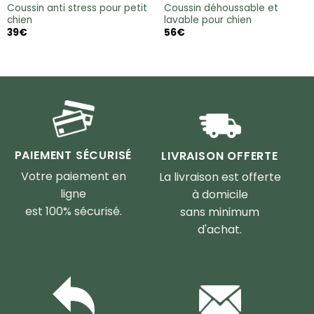
Coussin anti stress pour petit
Coussin déhoussable et
chien
lavable pour chien
39
€
56
€
PAIEMENT SÉCURISÉ
LIVRAISON OFFERTE
Votre paiement en
La livraison est offerte
ligne
à domicile
est 100% sécurisé.
sans minimum
d'achat.