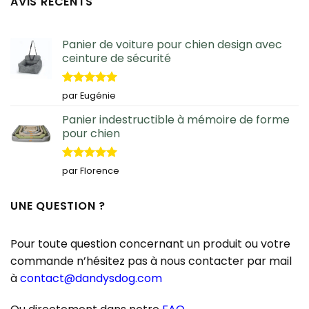
AVIS RÉCENTS
Panier de voiture pour chien design avec
ceinture de sécurité
Note
5
sur
par Eugénie
5
Panier indestructible à mémoire de forme
pour chien
Note
5
sur
par Florence
5
UNE QUESTION ?
Pour toute question concernant un produit ou votre
commande n’hésitez pas à nous contacter par mail
à
contact@dandysdog.com