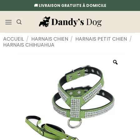
Passer
🚚 LIVRAISON GRATUITE À DOMICILE
au
contenu
ACCUEIL
/
HARNAIS CHIEN
/
HARNAIS PETIT CHIEN
/
HARNAIS CHIHUAHUA