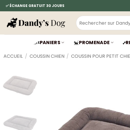
Passer
✅ ÉCHANGE GRATUIT 30 JOURS
au
contenu
Recherche
pour :
PANIERS
PROMENADE
R
ACCUEIL
/
COUSSIN CHIEN
/
COUSSIN POUR PETIT CHI