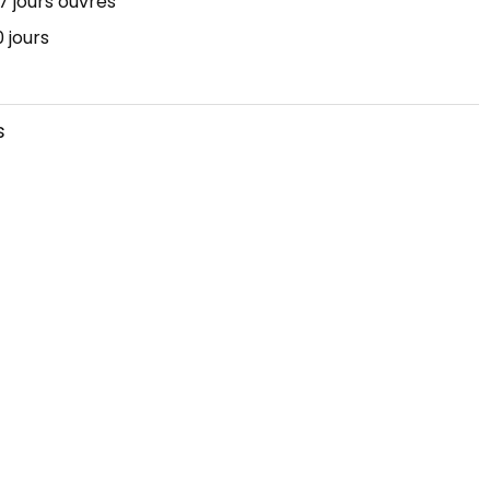
7 jours ouvrés
 jours
s