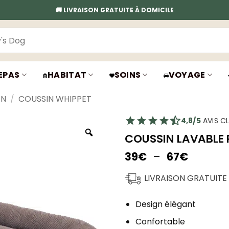
🚚 LIVRAISON GRATUITE À DOMICILE
EPAS
HABITAT
SOINS
VOYAGE
EN
/
COUSSIN WHIPPET
4,8/5
AVIS CL
COUSSIN LAVABLE 
Plage
39
€
–
67
€
de
prix :
LIVRAISON GRATUITE
39€
à
Design élégant
67€
Confortable