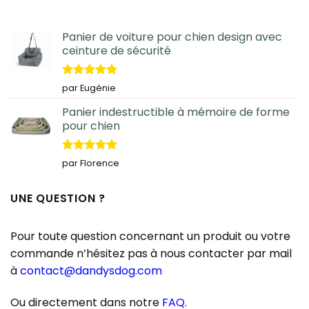
Panier de voiture pour chien design avec
ceinture de sécurité
Note
5
sur
par Eugénie
5
Panier indestructible à mémoire de forme
pour chien
Note
5
sur
par Florence
5
UNE QUESTION ?
Pour toute question concernant un produit ou votre
commande n’hésitez pas à nous contacter par mail
à
contact@dandysdog.com
Ou directement dans notre
FAQ
.