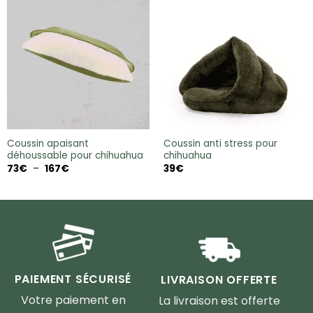
Coussin apaisant
Coussin anti stress pour
déhoussable pour chihuahua
chihuahua
Plage
73
€
–
167
€
39
€
de
prix :
73€
à
167€
PAIEMENT SÉCURISÉ
LIVRAISON OFFERTE
Votre paiement en
La livraison est offerte