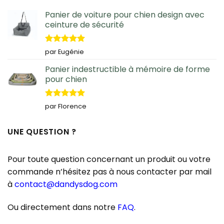
Panier de voiture pour chien design avec
ceinture de sécurité
Note
5
sur
par Eugénie
5
Panier indestructible à mémoire de forme
pour chien
Note
5
sur
par Florence
5
UNE QUESTION ?
Pour toute question concernant un produit ou votre
commande n’hésitez pas à nous contacter par mail
à
contact@dandysdog.com
Ou directement dans notre
FAQ
.