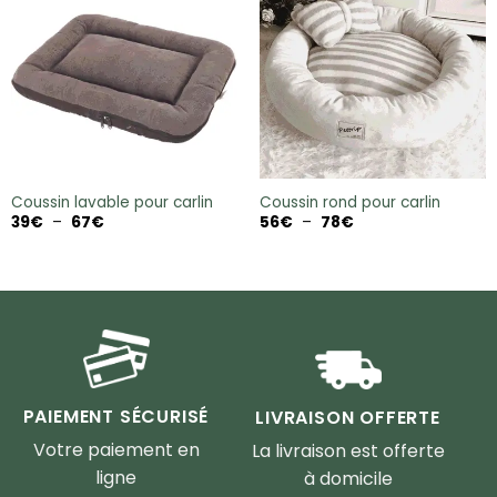
Coussin lavable pour carlin
Coussin rond pour carlin
Plage
Plage
39
€
–
67
€
56
€
–
78
€
de
de
prix :
prix :
39€
56€
à
à
67€
78€
PAIEMENT SÉCURISÉ
LIVRAISON OFFERTE
Votre paiement en
La livraison est offerte
ligne
à domicile