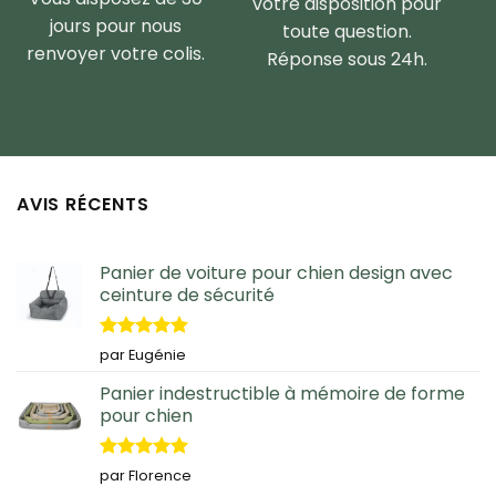
votre disposition pour
jours pour nous
toute question.
renvoyer votre colis.
Réponse sous 24h.
AVIS RÉCENTS
Panier de voiture pour chien design avec
ceinture de sécurité
Note
5
sur
par Eugénie
5
Panier indestructible à mémoire de forme
pour chien
Note
5
sur
par Florence
5