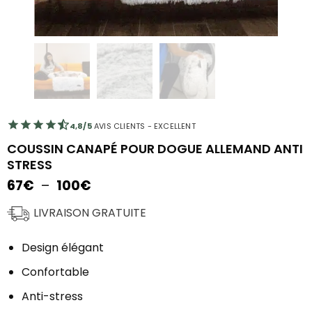
4,8/5
AVIS CLIENTS - EXCELLENT
COUSSIN CANAPÉ POUR DOGUE ALLEMAND ANTI
STRESS
Plage
67
€
–
100
€
de
prix :
LIVRAISON GRATUITE
67€
à
Design élégant
100€
Confortable
Anti-stress