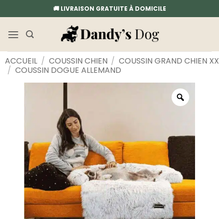
Passer
🚚 LIVRAISON GRATUITE À DOMICILE
au
contenu
ACCUEIL
/
COUSSIN CHIEN
/
COUSSIN GRAND CHIEN XX
/
COUSSIN DOGUE ALLEMAND