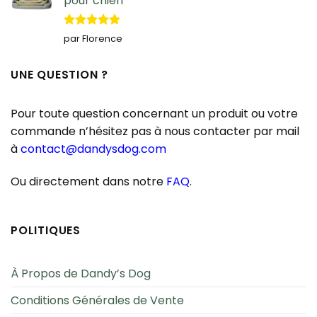
pour chien
Note
5
sur
par Florence
5
UNE QUESTION ?
Pour toute question concernant un produit ou votre
commande n’hésitez pas à nous contacter par mail
à
contact@dandysdog.com
Ou directement dans notre
FAQ
.
POLITIQUES
À Propos de Dandy’s Dog
Conditions Générales de Vente