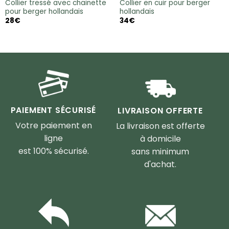
Collier tressé avec chainette
Collier en cuir pour berger
pour berger hollandais
hollandais
28
€
34
€
PAIEMENT SÉCURISÉ
LIVRAISON OFFERTE
Votre paiement en
La livraison est offerte
ligne
à domicile
est 100% sécurisé.
sans minimum
d'achat.