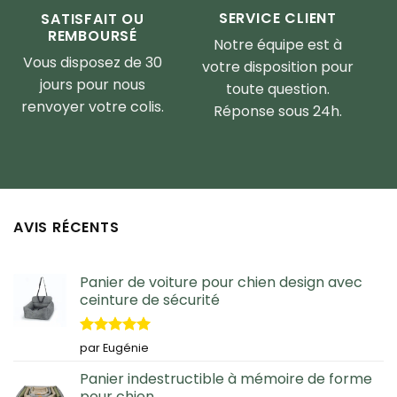
SERVICE CLIENT
SATISFAIT OU
REMBOURSÉ
Notre équipe est à
Vous disposez de 30
votre disposition pour
jours pour nous
toute question.
renvoyer votre colis.
Réponse sous 24h.
AVIS RÉCENTS
Panier de voiture pour chien design avec
ceinture de sécurité
Note
5
sur
par Eugénie
5
Panier indestructible à mémoire de forme
pour chien