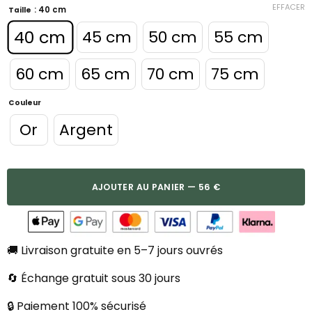
EFFACER
: 40 cm
Taille
40 cm
45 cm
50 cm
55 cm
60 cm
65 cm
70 cm
75 cm
Couleur
Or
Argent
AJOUTER AU PANIER — 56 €
🚚 Livraison gratuite en 5–7 jours ouvrés
🔄 Échange gratuit sous 30 jours
🔒 Paiement 100% sécurisé