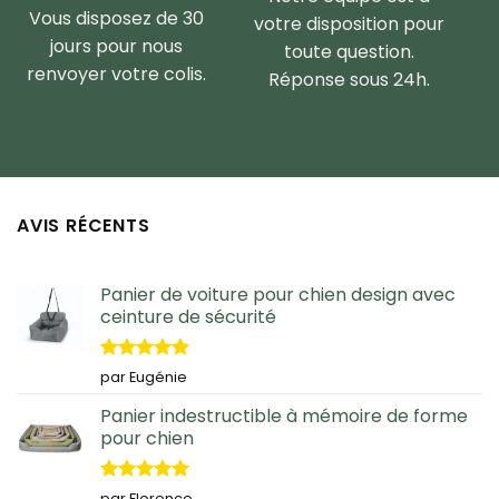
Vous disposez de 30
votre disposition pour
jours pour nous
toute question.
renvoyer votre colis.
Réponse sous 24h.
AVIS RÉCENTS
Panier de voiture pour chien design avec
ceinture de sécurité
Note
5
sur
par Eugénie
5
Panier indestructible à mémoire de forme
pour chien
Note
5
sur
par Florence