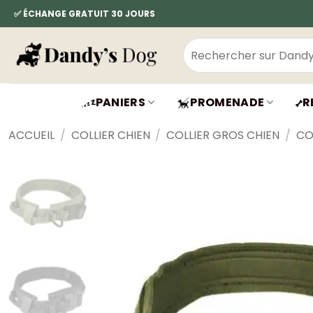
Passer
✅ ÉCHANGE GRATUIT 30 JOURS
au
contenu
Recherche
pour :
PANIERS
PROMENADE
R
ACCUEIL
/
COLLIER CHIEN
/
COLLIER GROS CHIEN
/
CO