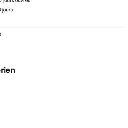
7 jours ouvrés
 jours
s
érien