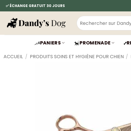
Passer
✅ ÉCHANGE GRATUIT 30 JOURS
au
contenu
Recherche
pour :
PANIERS
PROMENADE
R
ACCUEIL
/
PRODUITS SOINS ET HYGIÈNE POUR CHIEN
/