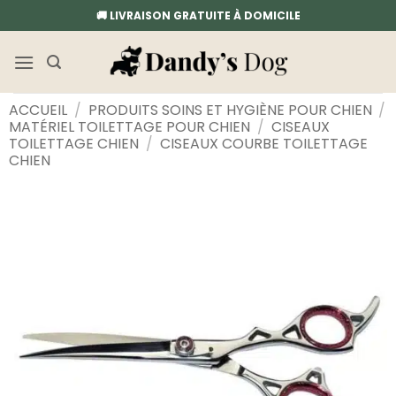
Passer
🚚 LIVRAISON GRATUITE À DOMICILE
au
contenu
ACCUEIL
/
PRODUITS SOINS ET HYGIÈNE POUR CHIEN
/
MATÉRIEL TOILETTAGE POUR CHIEN
/
CISEAUX
TOILETTAGE CHIEN
/
CISEAUX COURBE TOILETTAGE
CHIEN