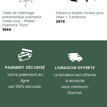
Table de toilettage
Pulseur à double moteur pour
pneumatique tournante
chien + 3 embouts
ronde rose – Pliable –
267
€
Diamètre 70cm
356
€
PAIEMENT SÉCURISÉ
LIVRAISON OFFERTE
Votre paiement en
La livraison est offerte
ligne
à domicile
est 100% sécurisé.
sans minimum
d'achat.