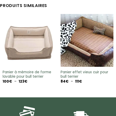
PRODUITS SIMILAIRES
Panier à mémoire de forme
Panier effet vieux cuir pour
lavable pour bull terrier
bull terrier
Plage
Plage
100
€
–
123
€
84
€
–
111
€
de
de
prix :
prix :
100€
84€
à
à
123€
111€