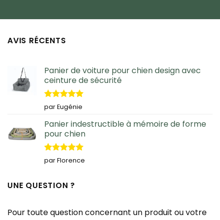
AVIS RÉCENTS
Panier de voiture pour chien design avec
ceinture de sécurité
Note
5
sur
par Eugénie
5
Panier indestructible à mémoire de forme
pour chien
Note
5
sur
par Florence
5
UNE QUESTION ?
Pour toute question concernant un produit ou votre