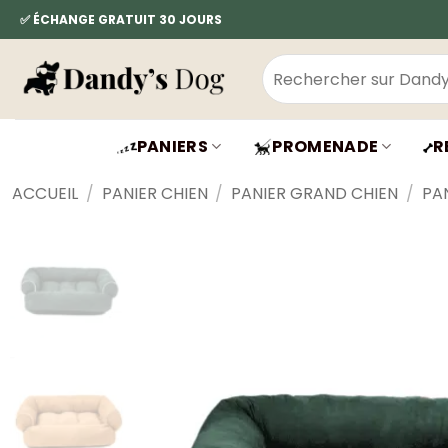
Passer
✅ ÉCHANGE GRATUIT 30 JOURS
au
contenu
Recherche
pour :
PANIERS
PROMENADE
R
ACCUEIL
/
PANIER CHIEN
/
PANIER GRAND CHIEN
/
PA