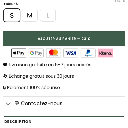
EFFACER
: S
Taille
S
M
L
AJOUTER AU PANIER — 23 €
🚚 Livraison gratuite en 5–7 jours ouvrés
🔄 Échange gratuit sous 30 jours
🔒 Paiement 100% sécurisé
💬 Contactez-nous
DESCRIPTION