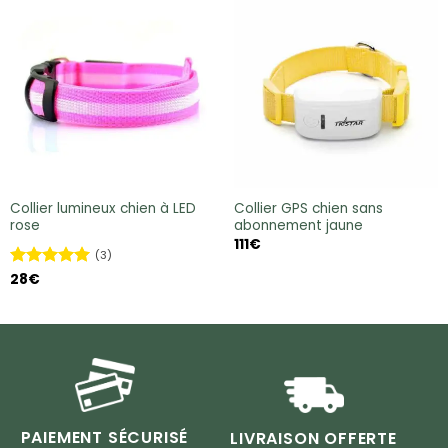
Collier lumineux chien à LED
Collier GPS chien sans
rose
abonnement jaune
111
€
(3)
Note
28
€
5
sur
5
PAIEMENT SÉCURISÉ
LIVRAISON OFFERTE