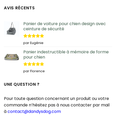
AVIS RÉCENTS
Panier de voiture pour chien design avec
ceinture de sécurité
Note
5
sur
par Eugénie
5
Panier indestructible à mémoire de forme
pour chien
Note
5
sur
par Florence
5
UNE QUESTION ?
Pour toute question concernant un produit ou votre
commande n’hésitez pas à nous contacter par mail
à
contact@dandysdog.com