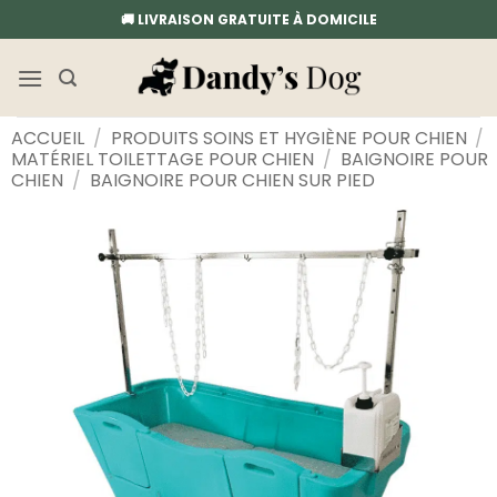
Passer
🚚 LIVRAISON GRATUITE À DOMICILE
au
contenu
ACCUEIL
/
PRODUITS SOINS ET HYGIÈNE POUR CHIEN
/
MATÉRIEL TOILETTAGE POUR CHIEN
/
BAIGNOIRE POUR
CHIEN
/
BAIGNOIRE POUR CHIEN SUR PIED