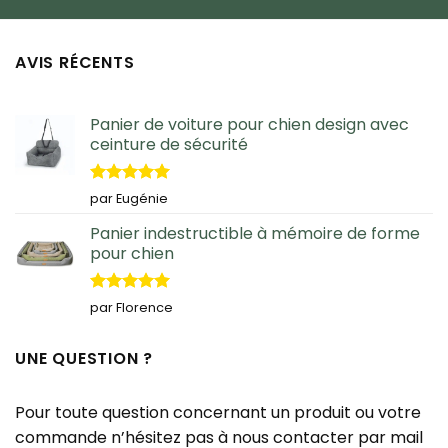
AVIS RÉCENTS
Panier de voiture pour chien design avec
ceinture de sécurité
Note
5
sur
par Eugénie
5
Panier indestructible à mémoire de forme
pour chien
Note
5
sur
par Florence
5
UNE QUESTION ?
Pour toute question concernant un produit ou votre
commande n’hésitez pas à nous contacter par mail