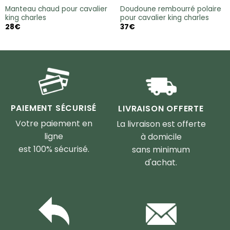
Manteau chaud pour cavalier
Doudoune rembourré polaire
king charles
pour cavalier king charles
28
€
37
€
PAIEMENT SÉCURISÉ
LIVRAISON OFFERTE
Votre paiement en
La livraison est offerte
ligne
à domicile
est 100% sécurisé.
sans minimum
d'achat.