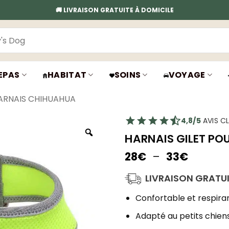
🚚 LIVRAISON GRATUITE À DOMICILE
EPAS
HABITAT
SOINS
VOYAGE
ARNAIS CHIHUAHUA
4,8/5
AVIS CL
HARNAIS GILET POU
Plage
28
€
–
33
€
de
prix :
LIVRAISON GRATU
28€
à
Confortable et respira
33€
Adapté au petits chien