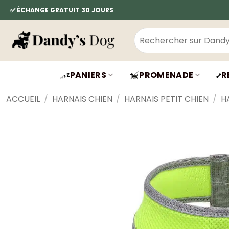
Passer
✅ ÉCHANGE GRATUIT 30 JOURS
au
contenu
Recherche
pour :
PANIERS
PROMENADE
R
ACCUEIL
/
HARNAIS CHIEN
/
HARNAIS PETIT CHIEN
/
H