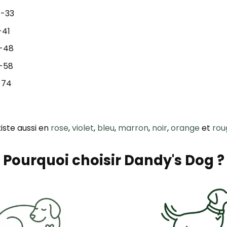
8-33
-41
1-48
8-58
1-74
iste aussi en
rose
,
violet
,
bleu
,
marron
,
noir
,
orange
et
rou
Pourquoi choisir Dandy's Dog ?