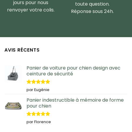
jours pour nous
toute question.
renvoyer votre colis.
Réponse sous 24h.
AVIS RÉCENTS
Panier de voiture pour chien design avec
ceinture de sécurité
Note
5
sur
par Eugénie
5
Panier indestructible à mémoire de forme
pour chien
Note
5
sur
par Florence
5