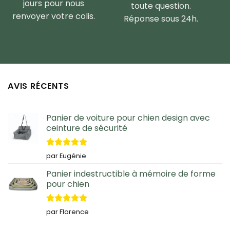
jours pour nous
toute question.
renvoyer votre colis.
Réponse sous 24h.
AVIS RÉCENTS
Panier de voiture pour chien design avec
ceinture de sécurité
Note
5
sur
par Eugénie
5
Panier indestructible à mémoire de forme
pour chien
Note
5
sur
par Florence
5