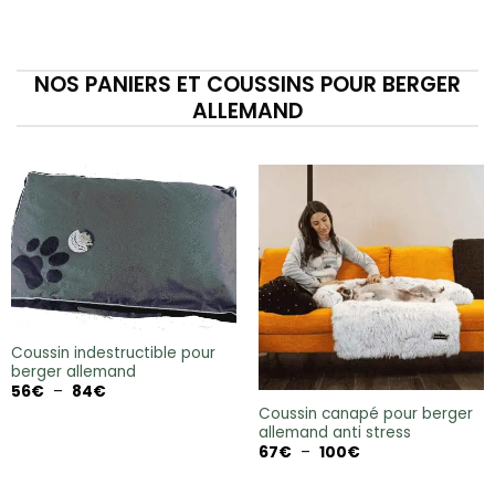
NOS PANIERS ET COUSSINS POUR BERGER
ALLEMAND
Coussin indestructible pour
berger allemand
Plage
56
€
–
84
€
de
Coussin canapé pour berger
prix :
allemand anti stress
56€
à
Plage
67
€
–
100
€
84€
de
prix :
67€