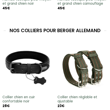
et grand chien noir
et grand chien camouflage
45
€
45
€
NOS COLLIERS POUR BERGER ALLEMAND
Collier chien en cuir
Collier chien réglable et
confortable noir
ajustable
28
€
23
€