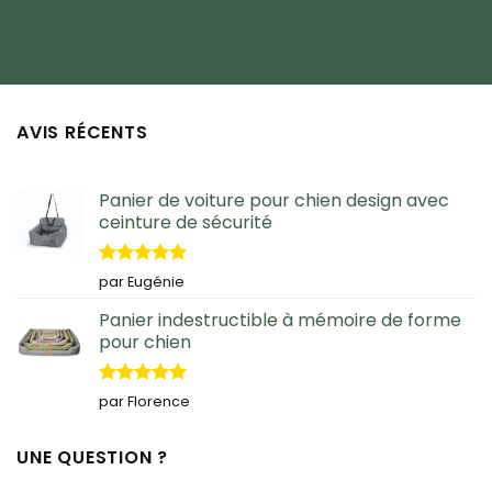
AVIS RÉCENTS
Panier de voiture pour chien design avec
ceinture de sécurité
Note
5
sur
par Eugénie
5
Panier indestructible à mémoire de forme
pour chien
Note
5
sur
par Florence
5
UNE QUESTION ?