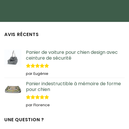
AVIS RÉCENTS
Panier de voiture pour chien design avec
ceinture de sécurité
Note
5
sur
par Eugénie
5
Panier indestructible à mémoire de forme
pour chien
Note
5
sur
par Florence
5
UNE QUESTION ?