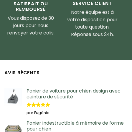
SERVICE CLIENT
SATISFAIT OU
REMBOURSÉ
Notre équipe est à
Vous disposez de 30
votre disposition pour
jours pour nous
toute question.
renvoyer votre colis.
Réponse sous 24h.
AVIS RÉCENTS
Panier de voiture pour chien design avec
ceinture de sécurité
Note
5
sur
par Eugénie
5
Panier indestructible à mémoire de forme
pour chien