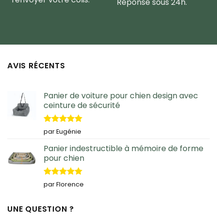
Réponse sous 24h.
AVIS RÉCENTS
Panier de voiture pour chien design avec
ceinture de sécurité
Note
5
sur
par Eugénie
5
Panier indestructible à mémoire de forme
pour chien
Note
5
sur
par Florence
5
UNE QUESTION ?