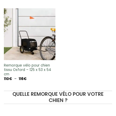
prix :
prix :
93€
95€
à
à
141€
158€
Remorque vélo pour chien
tissu Oxford – 125 x 53 x 54
cm
Plage
110
€
–
116
€
de
prix :
110€
à
QUELLE REMORQUE VÉLO POUR VOTRE
116€
CHIEN ?