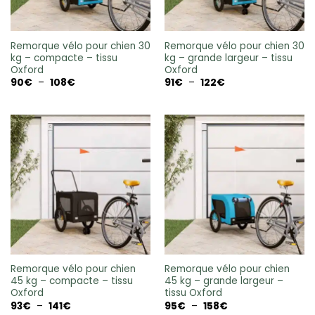
Remorque vélo pour chien 30
Remorque vélo pour chien 30
kg – compacte – tissu
kg – grande largeur – tissu
Oxford
Oxford
Plage
Plage
90
€
–
108
€
91
€
–
122
€
de
de
prix :
prix :
90€
91€
à
à
108€
122€
Remorque vélo pour chien
Remorque vélo pour chien
45 kg – compacte – tissu
45 kg – grande largeur –
Oxford
tissu Oxford
Plage
Plage
93
€
–
141
€
95
€
–
158
€
de
de