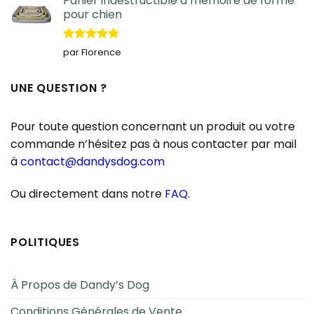
Panier indestructible à mémoire de forme
pour chien
Note
5
sur
par Florence
5
UNE QUESTION ?
Pour toute question concernant un produit ou votre
commande n’hésitez pas à nous contacter par mail
à
contact@dandysdog.com
Ou directement dans notre
FAQ
.
POLITIQUES
À Propos de Dandy’s Dog
Conditions Générales de Vente