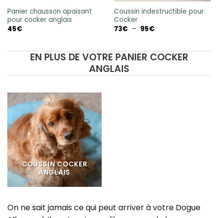
Panier chausson apaisant
Coussin indestructible pour
pour cocker anglais
Cocker
Plage
45
€
73
€
–
95
€
de
prix :
73€
à
EN PLUS DE VOTRE PANIER COCKER
95€
ANGLAIS
COUSSIN COCKER
ANGLAIS
On ne sait jamais ce qui peut arriver à votre Dogue