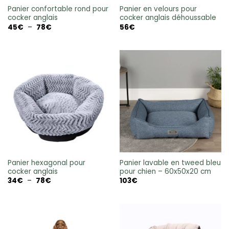
Panier confortable rond pour
Panier en velours pour
cocker anglais
cocker anglais déhoussable
Plage
45
€
–
78
€
56
€
de
prix :
45€
à
78€
Panier hexagonal pour
Panier lavable en tweed bleu
cocker anglais
pour chien – 60x50x20 cm
Plage
34
€
–
78
€
103
€
de
prix :
34€
à
78€