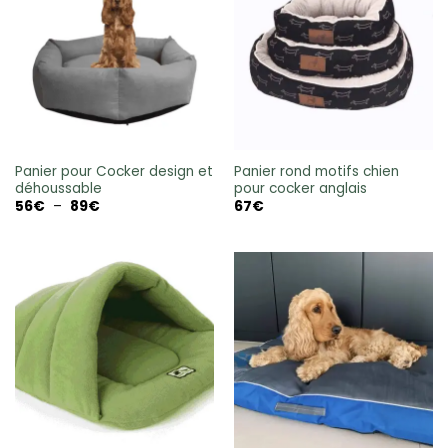
Panier pour Cocker design et
Panier rond motifs chien
déhoussable
pour cocker anglais
Plage
56
€
–
89
€
67
€
de
prix :
56€
à
89€