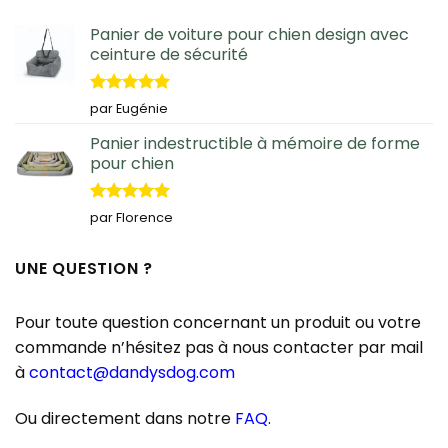
Panier de voiture pour chien design avec
ceinture de sécurité
Note
5
sur
par Eugénie
5
Panier indestructible à mémoire de forme
pour chien
Note
5
sur
par Florence
5
UNE QUESTION ?
Pour toute question concernant un produit ou votre
commande n’hésitez pas à nous contacter par mail
à
contact@dandysdog.com
Ou directement dans notre
FAQ
.