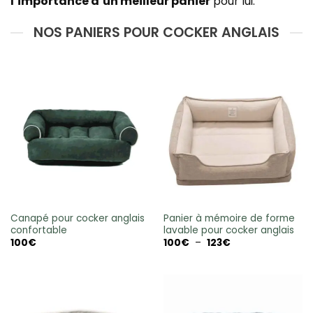
l’importance d’un meilleur panier
pour lui.
NOS PANIERS POUR COCKER ANGLAIS
Canapé pour cocker anglais
Panier à mémoire de forme
confortable
lavable pour cocker anglais
Plage
100
€
100
€
–
123
€
de
prix :
100€
à
123€