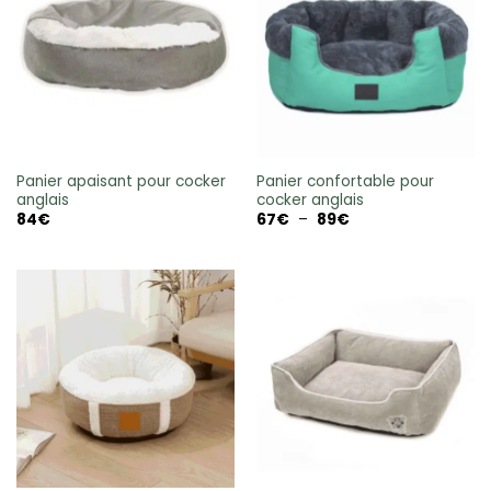
Panier apaisant pour cocker
Panier confortable pour
anglais
cocker anglais
Plage
84
€
67
€
–
89
€
de
prix :
67€
à
89€