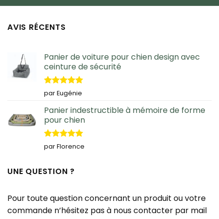
AVIS RÉCENTS
Panier de voiture pour chien design avec
ceinture de sécurité
Note
5
sur
par Eugénie
5
Panier indestructible à mémoire de forme
pour chien
Note
5
sur
par Florence
5
UNE QUESTION ?
Pour toute question concernant un produit ou votre
commande n’hésitez pas à nous contacter par mail