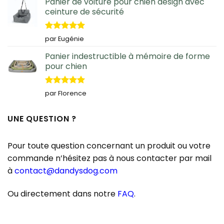
Panier de voiture pour chien design avec
ceinture de sécurité
Note
5
sur
par Eugénie
5
Panier indestructible à mémoire de forme
pour chien
Note
5
sur
par Florence
5
UNE QUESTION ?
Pour toute question concernant un produit ou votre
commande n’hésitez pas à nous contacter par mail
à
contact@dandysdog.com
Ou directement dans notre
FAQ
.