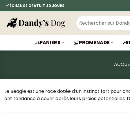
Passer
✅ ÉCHANGE GRATUIT 30 JOURS
au
contenu
Recherche
pour :
PANIERS
PROMENADE
R
ACCUE
Le Beagle est une race dotée d’un instinct fort pour cha
ont tendance à courir après leurs proies potentielles. De