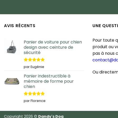
AVIS RÉCENTS
UNE QUEST
Pour toute 
Panier de voiture pour chien
produit ou 
design avec ceinture de
sécurité
pas à nous 
contact@d
Note
5
sur
par Eugénie
5
Ou directem
Panier indestructible à
mémoire de forme pour
chien
Note
5
sur
par Florence
5
Copyright 2026 ©
Dandy's Dog