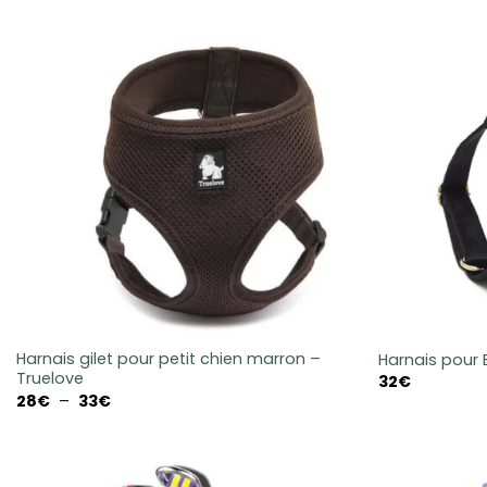
Harnais gilet pour petit chien marron –
Harnais pour
Truelove
32
€
Plage
28
€
–
33
€
de
prix :
28€
à
33€