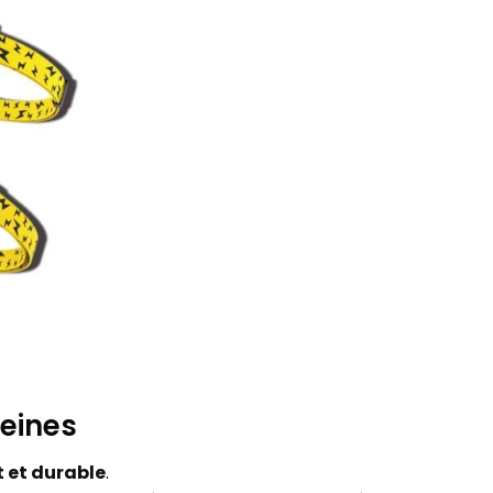
reines
t et durable
.