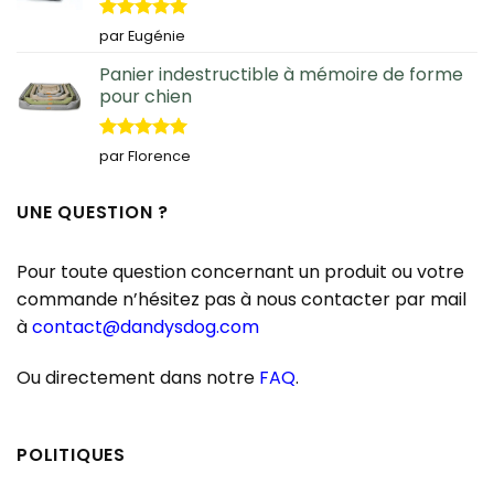
Note
5
sur
par Eugénie
5
Panier indestructible à mémoire de forme
pour chien
Note
5
sur
par Florence
5
UNE QUESTION ?
Pour toute question concernant un produit ou votre
commande n’hésitez pas à nous contacter par mail
à
contact@dandysdog.com
Ou directement dans notre
FAQ
.
POLITIQUES