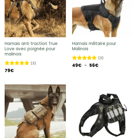
Harnais anti traction True
Harnais militaire pour
Love avec poignée pour
Malinois
malinois
(3)
(3)
Plage
Note
49
€
–
5
sur
56
€
de
5
Note
79
€
5
sur
prix :
5
49€
à
56€