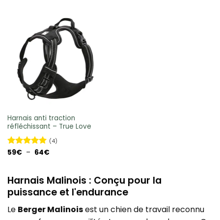
Harnais anti traction
réfléchissant – True Love
(4)
Plage
Note
59
€
–
5
sur
64
€
de
5
prix :
59€
à
Harnais Malinois : Conçu pour la
64€
puissance et l'endurance
Le
Berger Malinois
est un chien de travail reconnu