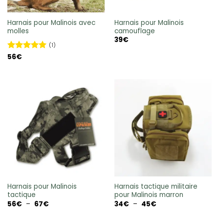
Harnais pour Malinois avec
Harnais pour Malinois
molles
camouflage
39
€
(1)
Note
56
€
5
sur
5
Harnais pour Malinois
Harnais tactique militaire
tactique
pour Malinois marron
Plage
Plage
56
€
–
67
€
34
€
–
45
€
de
de
prix :
prix :