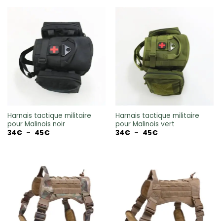
56€
34€
à
à
67€
45€
Harnais tactique militaire
Harnais tactique militaire
pour Malinois noir
pour Malinois vert
Plage
Plage
34
€
–
45
€
34
€
–
45
€
de
de
prix :
prix :
34€
34€
à
à
45€
45€