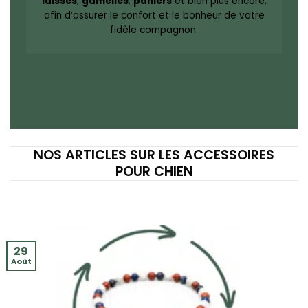
laisses
,
gamelles
,
paniers
et bien plus encore,
afin d’assurer le confort et le bonheur de votre
fidèle compagnon.
NOS ARTICLES SUR LES ACCESSOIRES
POUR CHIEN
29
Août