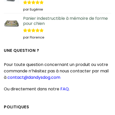
Note
5
sur
par Eugénie
5
Panier indestructible à mémoire de forme
pour chien
Note
5
sur
par Florence
5
UNE QUESTION ?
Pour toute question concernant un produit ou votre
commande n’hésitez pas à nous contacter par mail
à
contact@dandysdog.com
Ou directement dans notre
FAQ
.
POLITIQUES