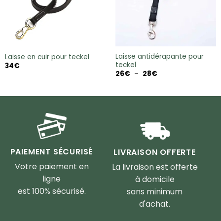
Laisse antidérapante pour
Laisse en cuir pour teckel
teckel
34
€
Plage
26
€
–
28
€
de
prix :
26€
à
28€
PAIEMENT SÉCURISÉ
LIVRAISON OFFERTE
Votre paiement en
La livraison est offerte
ligne
à domicile
est 100% sécurisé.
sans minimum
d'achat.