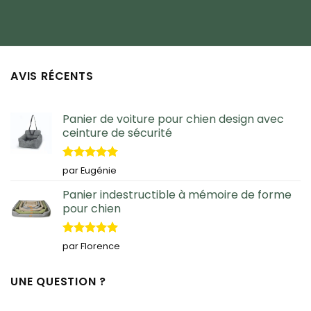
AVIS RÉCENTS
Panier de voiture pour chien design avec
ceinture de sécurité
Note
5
sur
par Eugénie
5
Panier indestructible à mémoire de forme
pour chien
Note
5
sur
par Florence
5
UNE QUESTION ?