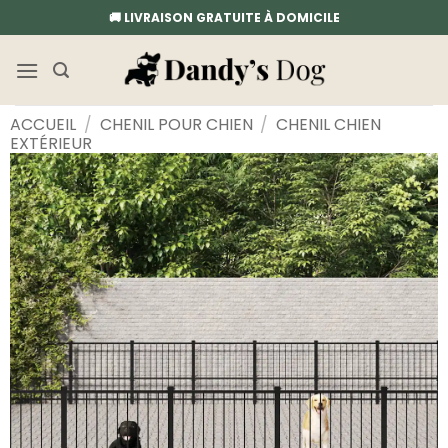
Passer
🚚 LIVRAISON GRATUITE À DOMICILE
au
contenu
ACCUEIL
/
CHENIL POUR CHIEN
/
CHENIL CHIEN
EXTÉRIEUR