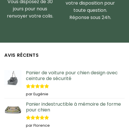
Vous disposez de 30
votre disposition pour
jours pour nous
toute question.
renvoyer votre colis.
Réponse sous 24h.
AVIS RÉCENTS
Panier de voiture pour chien design avec
ceinture de sécurité
Note
5
sur
par Eugénie
5
Panier indestructible à mémoire de forme
pour chien
Note
5
sur
par Florence