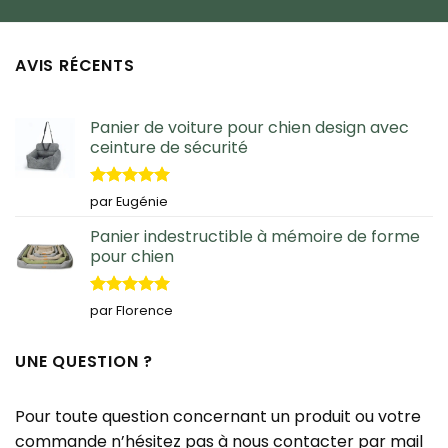
AVIS RÉCENTS
Panier de voiture pour chien design avec
ceinture de sécurité
Note
5
sur
par Eugénie
5
Panier indestructible à mémoire de forme
pour chien
Note
5
sur
par Florence
5
UNE QUESTION ?
Pour toute question concernant un produit ou votre
commande n’hésitez pas à nous contacter par mail